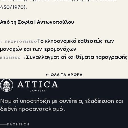
430/1970).
Από τη Σοφία Ι Αντωνοπούλου
Πλοήγηση άρθρων
Το κληρονομικό καθεστώς των
← ΠΡΟΗΓΟΎΜΕΝΟ
μοναχών και των ιερομονάχων
Συναλλαγματική και θέματα παραγραφής
ΕΠΌΜΕΝΟ →
← ΌΛΑ ΤΑ ΆΡΘΡΑ
Νομική υποστήριξη με συνέπεια, εξειδίκευση και
διεθνή προσανατολισμό.
ΠΛΟΉΓΗΣΗ