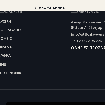
← ΌΛΑ ΤΑ ΆΡΘΡΑ
ΠΛΟΉΓΗΣΗ
ΕΠΙΚΟΙΝΩΝΊΑ
ΑΡΧΙΚΉ
Λεωφ. Μεσογείων 2
(Κτίριο Α, 23ος όρ.)
ΤΟ ΓΡΑΦΕΊΟ
info@atticalawyers
ΤΟΜΕΊΣ
+30 210 72 95 274
ΟΜΆΔΑ
ΟΔΗΓΊΕΣ ΠΡΌΣΒ
ΆΡΘΡΑ
ΜΜΕ
ΕΠΙΚΟΙΝΩΝΊΑ