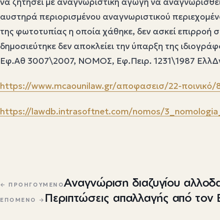
να ζητήσει με αναγνωριστική αγωγή να αναγνωρισθεί
αυστηρά περιορισμένου αναγνωριστικού περιεχομένου
της φωτοτυπίας η οποία χάθηκε, δεν ασκεί επιρροή σ
δημοσιεύτηκε δεν αποκλείει την ύπαρξη της ιδιογρά
Εφ.Αθ 3007\2007, ΝΟΜΟΣ, Εφ.Πειρ. 1231\1987 ΕλλΔν
https://www.mcaounilaw.gr/αποφασεισ/22-ποινικό/
https://lawdb.intrasoftnet.com/nomos/3_nomologia
Πλοήγηση άρθρων
Αναγνώριση διαζυγίου αλλοδ
← ΠΡΟΗΓΟΎΜΕΝΟ
Περιπτώσεις απαλλαγής από τον 
ΕΠΌΜΕΝΟ →