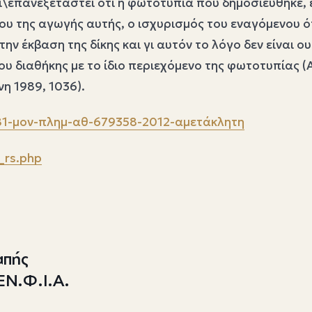
\επανεξεταστεί ότι η φωτοτυπία που δημοσιεύθηκε, ε
 της αγωγής αυτής, ο ισχυρισμός του εναγόμενου ότ
την έκβαση της δίκης και γι αυτόν το λόγο δεν είναι
φου διαθήκης με το ίδιο περιεχόμενο της φωτοτυπίας
η 1989, 1036).
81-μον-πλημ-αθ-679358-2012-αμετάκλητη
_rs.php
απής
ΕΝ.Φ.Ι.Α.