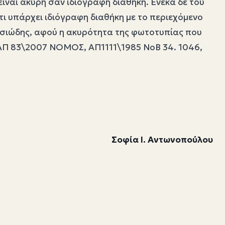
ίναι άκυρη σαν ιδιόγραφη διαθήκη. Ένεκα δε του
ι υπάρχει ιδιόγραφη διαθήκη με το περιεχόμενο
 ουσιώδης, αφού η ακυρότητα της φωτοτυπίας που
 (ΑΠ 83\2007 ΝΟΜΟΣ, ΑΠ1111\1985 ΝοΒ 34. 1046,
Σοφία Ι. Αντωνοπούλου