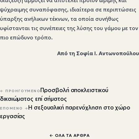
διάζευξη αρμόζει να αποτελεί προϊόν ώριμης και
ψύχραιμης συναπόφασης, ιδιαίτερα σε περιπτώσεις
ύπαρξης ανήλικων τέκνων, τα οποία συνήθως
υφίστανται τις συνέπειες της λύσης του γάμου με τον
πιο επώδυνο τρόπο.
Από τη Σοφία Ι. Αντωνοπούλου
Πλοήγηση άρθρων
Προσβολή αποκλειστικού
← ΠΡΟΗΓΟΎΜΕΝΟ
δικαιώματος επί σήματος
Η σεξουαλική παρενόχληση στο χώρο
ΕΠΌΜΕΝΟ →
εργασίας
← ΌΛΑ ΤΑ ΆΡΘΡΑ