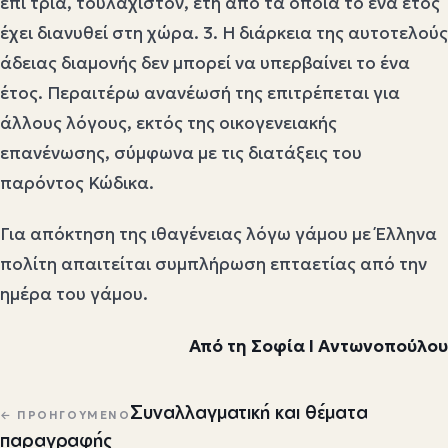
επί τρία, τουλάχιστον, έτη από τα οποία το ένα έτος
έχει διανυθεί στη χώρα. 3. Η διάρκεια της αυτοτελούς
άδειας διαμονής δεν μπορεί να υπερβαίνει το ένα
έτος. Περαιτέρω ανανέωσή της επιτρέπεται για
άλλους λόγους, εκτός της οικογενειακής
επανένωσης, σύμφωνα με τις διατάξεις του
παρόντος Κώδικα.
Για απόκτηση της ιθαγένειας λόγω γάμου με Έλληνα
πολίτη απαιτείται συμπλήρωση επταετίας από την
ημέρα του γάμου.
Από τη Σοφία Ι Αντωνοπούλου
Πλοήγηση άρθρων
Συναλλαγματική και θέματα
← ΠΡΟΗΓΟΎΜΕΝΟ
παραγραφής