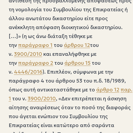
αντίθεση της προσβαλλομένης αποφάσεως προς
τη νομολογία του Συμβουλίου της Επικρατείας ή
άλλου ανωτάτου δικαστηρίου είτε προς
ανέκκλητη απόφαση διοικητικού δικαστηρίου.
[…]» (η ως άνω διάταξη τέθηκε με
την
παράγραφο 1
του
άρθρου 12
του
ν.
3900/2010
και επαναλήφθηκε με
την
παράγραφο 2
του
άρθρου 15
του
ν.
4446/2016
). Επιπλέον, σύμφωνα με την
παράγραφο 4 του άρθρου 53 του π.δ. 18/1989,
όπως αυτή αντικαταστάθηκε με το
άρθρο 12
παρ.
1
του ν.
3900/2010
, «Δεν επιτρέπεται η άσκηση
αίτησης αναιρέσεως όταν το ποσό της διαφοράς
που άγεται ενώπιον του Συμβουλίου της
Επικρατείας είναι κατώτερο από σαράντα