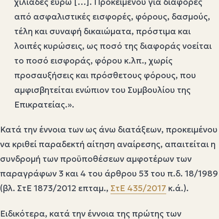
χιλιάδες ευρώ […]. Προκειμένου για διαφορές
από ασφαλιστικές εισφορές, φόρους, δασμούς,
τέλη και συναφή δικαιώματα, πρόστιμα και
λοιπές κυρώσεις, ως ποσό της διαφοράς νοείται
το ποσό εισφοράς, φόρου κ.λπ., χωρίς
προσαυξήσεις και πρόσθετους φόρους, που
αμφισβητείται ενώπιον του Συμβουλίου της
Επικρατείας.».
Κατά την έννοια των ως άνω διατάξεων, προκειμένου
να κριθεί παραδεκτή αίτηση αναίρεσης, απαιτείται η
συνδρομή των προϋποθέσεων αμφοτέρων των
παραγράφων 3 και 4 του άρθρου 53 του π.δ. 18/1989
(βλ. ΣτΕ 1873/2012 επταμ.,
ΣτΕ 435/2017
κ.ά.).
Ειδικότερα, κατά την έννοια της πρώτης των