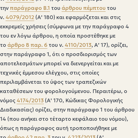
την
παράγραφο Β.1
του
άρθρου πέμπτου
του
ν.
4079/2012
(Α’ 180) και εφαρμόζεται και στις
εκκρεμείς χρήσεις (σύμφωνα με την παράγραφο 4
του εν λόγω άρθρου, η οποία προστέθηκε με
το
άρθρο 8
παρ. 6
του ν.
4110/2013
, Α’ 17), ορίζει,
στην παράγραφο 1, ότι ο προσδιορισμός των
αποτελεσμάτων μπορεί να διενεργείται και με
τεχνικές έμμεσου ελέγχου, στις οποίες
περιλαμβάνεται το ύψος των τραπεζικών
καταθέσεων του φορολογούμενου. Περαιτέρω, ο
νόμος
4174/2013
(Α’ 170, Κώδικας Φορολογικής
Διαδικασίας) ορίζει, στην παράγραφο 1 του άρθρου
14 (που ανήκει στο τέταρτο κεφάλαιο του νόμου),
όπως η παράγραφος αυτή τροποποιήθηκε με
το
άρθρο 42
παρ. 3
του ν.
4223/2013
(Α’