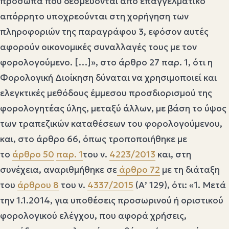
πρόσωπα που δεσμεύονται από επαγγελματικό
απόρρητο υποχρεούνται στη χορήγηση των
πληροφοριών της παραγράφου 3, εφόσον αυτές
αφορούν οικονομικές συναλλαγές τους με τον
φορολογούμενο. […]», στο άρθρο 27 παρ. 1, ότι η
Φορολογική Διοίκηση δύναται να χρησιμοποιεί και
ελεγκτικές μεθόδους έμμεσου προσδιορισμού της
φορολογητέας ύλης, μεταξύ άλλων, με βάση το ύψος
των τραπεζικών καταθέσεων του φορολογούμενου,
και, στο άρθρο 66, όπως τροποποιήθηκε με
το
άρθρο 50
παρ. 1
του ν.
4223/2013
και, στη
συνέχεια, αναριθμήθηκε σε
άρθρο 72
με τη διάταξη
του
άρθρου 8
του ν.
4337/2015
(Α’ 129), ότι: «1. Μετά
την 1.1.2014, για υποθέσεις προσωρινού ή οριστικού
φορολογικού ελέγχου, που αφορά χρήσεις,