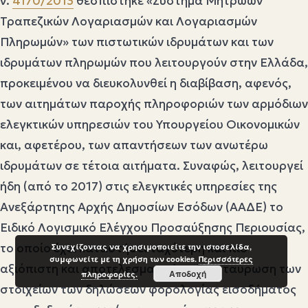
ν.
4170/2013
θεσπίστηκε «Σύστημα Μητρώων
Τραπεζικών Λογαριασμών και Λογαριασμών
Πληρωμών» των πιστωτικών ιδρυμάτων και των
ιδρυμάτων πληρωμών που λειτουργούν στην Ελλάδα,
προκειμένου να διευκολυνθεί η διαβίβαση, αφενός,
των αιτημάτων παροχής πληροφοριών των αρμόδιων
ελεγκτικών υπηρεσιών του Υπουργείου Οικονομικών
και, αφετέρου, των απαντήσεων των ανωτέρω
ιδρυμάτων σε τέτοια αιτήματα. Συναφώς, λειτουργεί
ήδη (από το 2017) στις ελεγκτικές υπηρεσίες της
Ανεξάρτητης Αρχής Δημοσίων Εσόδων (ΑΑΔΕ) το
Ειδικό Λογισμικό Ελέγχου Προσαύξησης Περιουσίας,
το οποίο έχει καταστήσει ταχύτερη και πιο
Συνεχίζοντας να χρησιμοποιείτε την ιστοσελίδα,
συμφωνείτε με τη χρήση των cookies.
Περισσότερες
αξιόπιστη και αποτελεσματική τη διασταύρωση των
Αποδοχή
πληροφορίες.
στοιχείων των δηλώσεων φορολογίας εισοδήματος