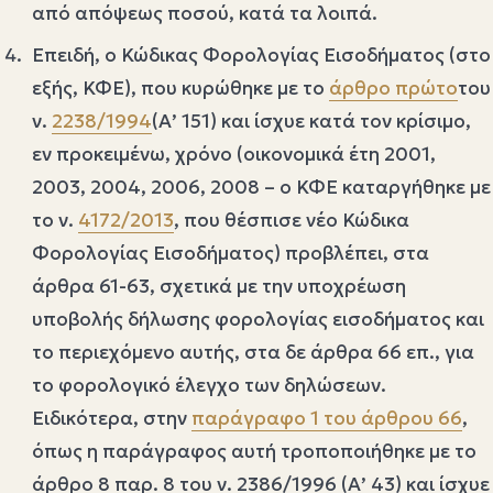
από απόψεως ποσού, κατά τα λοιπά.
Επειδή, ο Κώδικας Φορολογίας Εισοδήματος (στο
εξής, ΚΦΕ), που κυρώθηκε με το
άρθρο πρώτο
του
ν.
2238/1994
(Α’ 151) και ίσχυε κατά τον κρίσιμο,
εν προκειμένω, χρόνο (οικονομικά έτη 2001,
2003, 2004, 2006, 2008 – ο ΚΦΕ καταργήθηκε με
το ν.
4172/2013
, που θέσπισε νέο Κώδικα
Φορολογίας Εισοδήματος) προβλέπει, στα
άρθρα 61-63, σχετικά με την υποχρέωση
υποβολής δήλωσης φορολογίας εισοδήματος και
το περιεχόμενο αυτής, στα δε άρθρα 66 επ., για
το φορολογικό έλεγχο των δηλώσεων.
Ειδικότερα, στην
παράγραφο 1 του άρθρου 66
,
όπως η παράγραφος αυτή τροποποιήθηκε με το
άρθρο 8 παρ. 8 του ν. 2386/1996 (Α’ 43) και ίσχυε