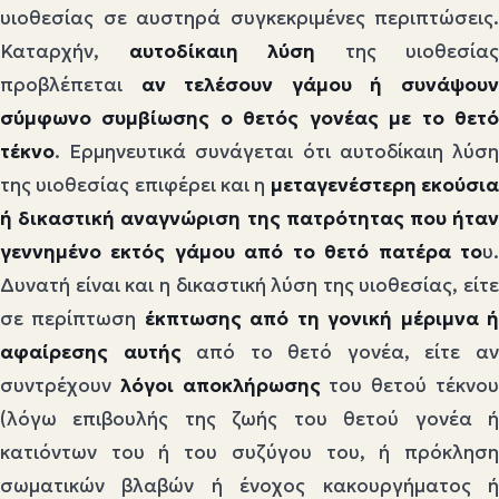
υιοθεσίας σε αυστηρά συγκεκριμένες περιπτώσεις.
Καταρχήν,
αυτοδίκαιη λύση
της υιοθεσίας
προβλέπεται
αν τελέσουν γάμου ή συνάψου
σύμφωνο συμβίωσης ο θετός γονέας με το θετό
τέκνο
. Ερμηνευτικά συνάγεται ότι αυτοδίκαιη λύση
της υιοθεσίας επιφέρει και η
μεταγενέστερη εκούσι
ή δικαστική αναγνώριση της πατρότητας που ήταν
γεννημένο εκτός γάμου από το θετό πατέρα το
υ.
Δυνατή είναι και η δικαστική λύση της υιοθεσίας, είτε
σε περίπτωση
έκπτωσης από τη γονική μέριμνα 
αφαίρεσης αυτής
από το θετό γονέα, είτε α
συντρέχουν
λόγοι αποκλήρωσης
του θετού τέκνο
(λόγω επιβουλής της ζωής του θετού γονέα ή
κατιόντων του ή του συζύγου του, ή πρόκληση
σωματικών βλαβών ή ένοχος κακουργήματος ή