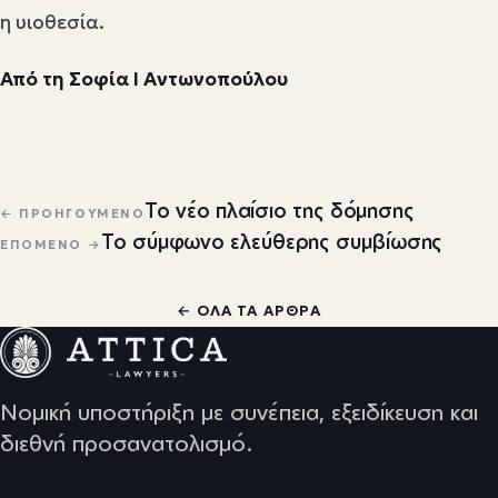
η υιοθεσία.
Από τη Σοφία Ι Αντωνοπούλου
Πλοήγηση άρθρων
Το νέο πλαίσιο της δόμησης
← ΠΡΟΗΓΟΎΜΕΝΟ
Το σύμφωνο ελεύθερης συμβίωσης
ΕΠΌΜΕΝΟ →
← ΌΛΑ ΤΑ ΆΡΘΡΑ
Νομική υποστήριξη με συνέπεια, εξειδίκευση και
διεθνή προσανατολισμό.