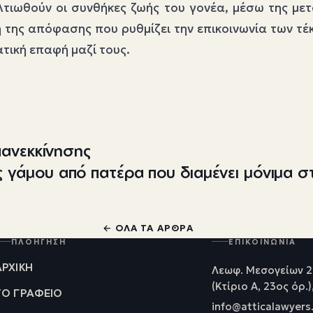
λτιωθούν οι συνθήκες ζωής του γονέα, μέσω της με
 της απόφασης που ρυθμίζει την επικοινωνία των τέκ
τική επαφή μαζί τους.
πανεκκίνησης
ς γάμου από πατέρα που διαμένει μόνιμα 
← ΌΛΑ ΤΑ ΆΡΘΡΑ
ΠΛΟΉΓΗΣΗ
ΕΠΙΚΟΙΝΩΝΊΑ
ΑΡΧΙΚΉ
Λεωφ. Μεσογείων 2
(Κτίριο Α, 23ος όρ.)
ΤΟ ΓΡΑΦΕΊΟ
info@atticalawyers