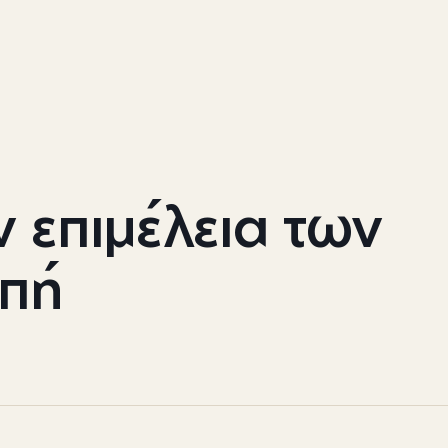
ν επιμέλεια των
απή