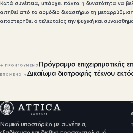
Κατά συνέπεια, υπάρχει πάντα η δυνατότητα να βε
αιτηθεί από το αρμόδιο δικαστήριο τη μεταρρύθμιση
αποστερηθεί ο τελευταίος την ψυχική και συναισθημα
Πλοήγηση άρθρων
Πρόγραμμα επιχειρηματικής ε
← ΠΡΟΗΓΟΎΜΕΝΟ
Δικαίωμα διατροφής τέκνου εκτό
ΕΠΌΜΕΝΟ →
Νομική υποστήριξη με συνέπεια,
εξειδίκευση και διεθνή προσανατολισμό.