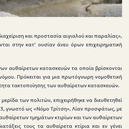
διαχείριση και προστασία αιγιαλού και παραλίας»,
νται στην κατ’ ουσίαν άνευ όρων επιχειρηματική
ένων αυθαίρετων κατασκευών τα οποία βρίσκονται
 νόμου. Πρόκειται για μια πρωτόγνωρη νομοθετική
ότητα τακτοποίησης των αυθαίρετων κατασκευών.
μερίδα των πολιτών, επιχειρήθηκε να διευθετηθεί
1983, γνωστό ως «Νόμο Τρίτση». Λίαν προσφάτως, με
 αυθαίρετων τμημάτων κτιρίων και των αυθαίρετων
ατάξεις τους τα αυθαίρετα κτίρια και εν γένει