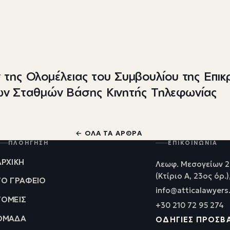
 της Ολομέλειας του Συμβουλίου της Επικ
των Σταθμών Βάσης Κινητής Τηλεφωνίας
← ΌΛΑ ΤΑ ΆΡΘΡΑ
ΠΛΟΉΓΗΣΗ
ΕΠΙΚΟΙΝΩΝΊΑ
ΑΡΧΙΚΉ
Λεωφ. Μεσογείων 2
(Κτίριο Α, 23ος όρ.)
ΤΟ ΓΡΑΦΕΊΟ
info@atticalawyers
ΤΟΜΕΊΣ
+30 210 72 95 274
ΟΜΆΔΑ
ΟΔΗΓΊΕΣ ΠΡΌΣΒ