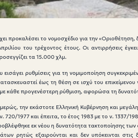
χει προκαλέσει το νομοσχέδιο για την «Οριοθέτηση, 
πριλίου του τρέχοντος έτους. Οι αντιρρήσεις έγκει
ροσεγγίζει τα 15.000 χλμ.
υ εισάγει ρυθμίσεις για τη νομιμοποίηση συγκεκριμ
κατασκευαστεί έως τη θέση σε ισχύ του επικείμενου
η με κάθε προγενέστερη ρύθμιση, αφορώσα τη δυνατ
μερώς, την εκάστοτε Ελληνική Κυβέρνηση και μεγάλη 
ν. 720/1977 και έπειτα, το έτος 1983 με το ν. 1337/
προβλέφθηκε εκ νέου η δυνατότητα τακτοποίησης των
ων ρητώς εξαιρούνται και δεν υπόκεινται στις δι