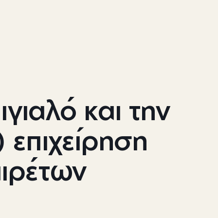
γιαλό και την
 επιχείρηση
αιρέτων