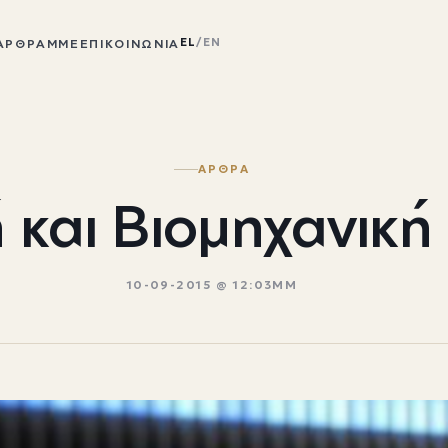
EL
/
EN
ΆΡΘΡΑ
ΜΜΕ
ΕΠΙΚΟΙΝΩΝΊΑ
ΑΡΘΡΑ
 και Βιομηχανική 
10-09-2015 @ 12:03ΜΜ