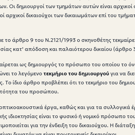
. Οι δημιουργοί των τμημάτων αυτών είναι αρχικοί σ
οί αρχικοί δικαιούχοι των δικαιωμάτων επί του τμήμα
ε το άρθρο 9 του Ν.2121/1993 ο σκηνοθέτης τεκμαίρε
ησίας κατ’ απόδοση και παλαιότερου δικαίου (άρθρο 3
μαίρεται ως δημιουργός το πρόσωπο του οποίου το ό
ώνει το λεγόμενο
τεκμήριο του δημιουργού
για να δι
ς. Το ίδιο άρθρο προβλέπει ότι το τεκμήριο του δημι
υτότητα του προσώπου.
πτικοακουστικά έργα, καθώς και για τα συλλογικά έρ
ικής ιδιοκτησίας είναι το φυσικό ή νομικό πρόσωπο τ
οποιείται για την ένδειξη του δικαιούχου. Η διάταξ
ίναι δυνατόν να είναι πρωτογενείς δικαιούχοι.