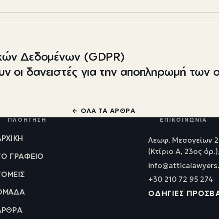
ικών Δεδομένων (GDPR)
υν οι δανειστές για την αποπληρωμή των 
← ΌΛΑ ΤΑ ΆΡΘΡΑ
ΠΛΟΉΓΗΣΗ
ΕΠΙΚΟΙΝΩΝΊΑ
ΑΡΧΙΚΉ
Λεωφ. Μεσογείων 2
(Κτίριο Α, 23ος όρ.)
ΤΟ ΓΡΑΦΕΊΟ
info@atticalawyers
ΤΟΜΕΊΣ
+30 210 72 95 274
ΟΜΆΔΑ
ΟΔΗΓΊΕΣ ΠΡΌΣΒ
ΆΡΘΡΑ