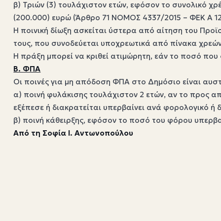
β) Τριών (3) τουλάχιστον ετών, εφόσον το συνολικό χ
(200.000) ευρώ (Άρθρο 71 NOMOΣ 4337/2015 – ΦΕΚ A 1
Η ποινική δίωξη ασκείται ύστερα από αίτηση του Προϊ
τους, που συνοδεύεται υποχρεωτικά από πίνακα χρεώ
Η πράξη μπορεί να κριθεί ατιμώρητη, εάν το ποσό που
Β. ΦΠΑ
Οι ποινές για μη απόδοση ΦΠΑ στο Δημόσιο είναι αυσ
α) ποινή φυλάκισης τουλάχιστον 2 ετών, αν το προς 
εξέπεσε ή διακρατείται υπερβαίνει ανά φορολογικό ή δ
β) ποινή κάθειρξης, εφόσον το ποσό του φόρου υπερβαί
Από τη Σοφία Ι. Αντωνοπούλου