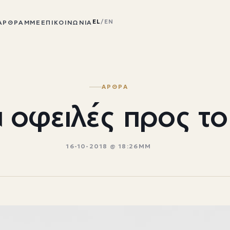
EL
/
EN
ΆΡΘΡΑ
ΜΜΕ
ΕΠΙΚΟΙΝΩΝΊΑ
ΑΡΘΡΑ
α οφειλές προς τ
16-10-2018 @ 18:26ΜΜ