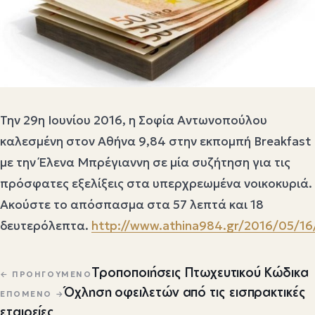
Την 29η Ιουνίου 2016, η Σοφία Αντωνοπούλου
καλεσμένη στον Αθήνα 9,84 στην εκπομπή Breakfast
με την Έλενα Μπρέγιαννη σε μία συζήτηση για τις
πρόσφατες εξελίξεις στα υπερχρεωμένα νοικοκυριά.
Ακούστε το απόσπασμα στα 57 λεπτά και 18
δευτερόλεπτα.
http://www.athina984.gr/2016/05/16
Πλοήγηση άρθρων
Τροποποιήσεις Πτωχευτικού Κώδικα
← ΠΡΟΗΓΟΎΜΕΝΟ
Όχληση οφειλετών από τις εισπρακτικές
ΕΠΌΜΕΝΟ →
εταιρείες