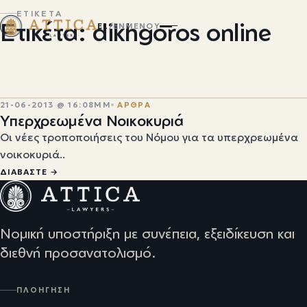
ΕΤΙΚΕΤΑ
Ετικέτα: dikhgoros online
EL
/
EN
ΜΕΝΟΎ
21-06-2013 @ 16:08ΜΜ
ΑΡΘΡΑ
Υπερχρεωμένα Νοικοκυριά
Οι νέες τροποποιήσεις του Νόμου για τα υπερχρεωμένα
νοικοκυριά..
ΔΙΑΒΆΣΤΕ →
Νομική υποστήριξη με συνέπεια, εξειδίκευση και
διεθνή προσανατολισμό.
ΠΛΟΉΓΗΣΗ