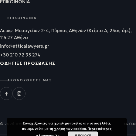
ΕΠΙΚΟΙΝΩΝΊΑ
ΕΠΙΚΟΙΝΩΝΊΑ
Λεωφ. Μεσογείων 2-4, Πύργος Αθηνών (Κτίριο Α, 23ος όρ.),
115 27 Αθήνα
info@atticalawyers.gr
+30 210 72 95 274
ΟΔΗΓΊΕΣ ΠΡΌΣΒΑΣΗΣ
ΑΚΟΛΟΥΘΉΣΤΕ ΜΑΣ
Συνεχίζοντας να χρησιμοποιείτε την ιστοσελίδα,
© 2026 Attica Lawyers
EL
/
EN
συμφωνείτε με τη χρήση των cookies.
Περισσότερες
Αποδοχή
πληροφορίες.