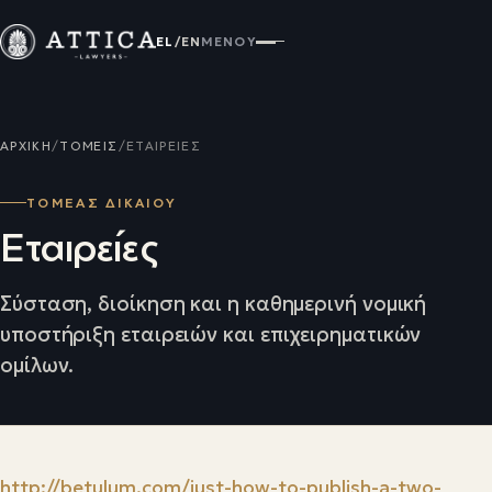
EL
/
EN
ΜΕΝΟΎ
ΑΡΧΙΚΉ
/
ΤΟΜΕΊΣ
/
ΕΤΑΙΡΕΊΕΣ
ΤΟΜΕΑΣ ΔΙΚΑΙΟΥ
Εταιρείες
Σύσταση, διοίκηση και η καθημερινή νομική
υποστήριξη εταιρειών και επιχειρηματικών
ομίλων.
http://betulum.com/just-how-to-publish-a-two-