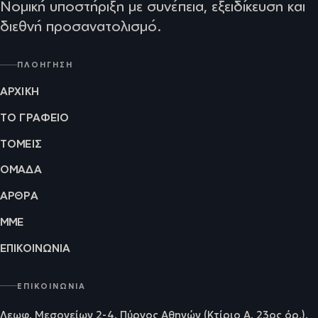
Νομική υποστήριξη με συνέπεια, εξειδίκευση και
διεθνή προσανατολισμό.
ΠΛΟΉΓΗΣΗ
ΑΡΧΙΚΉ
ΤΟ ΓΡΑΦΕΊΟ
ΤΟΜΕΊΣ
ΟΜΆΔΑ
ΆΡΘΡΑ
ΜΜΕ
ΕΠΙΚΟΙΝΩΝΊΑ
ΕΠΙΚΟΙΝΩΝΊΑ
Λεωφ. Μεσογείων 2-4, Πύργος Αθηνών (Κτίριο Α, 23ος όρ.),